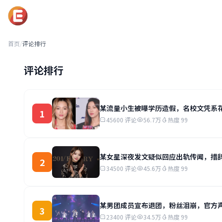
黑吃瓜每日必吃
首页
/
评论排行
评论排行
某流量小生被曝学历造假，名校文凭系
1
45600 评论
56.7万
热度 99
某女星深夜发文疑似回应出轨传闻，措
2
34500 评论
45.6万
热度 99
某男团成员宣布退团，粉丝泪崩，官方
3
23400 评论
34.5万
热度 99