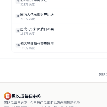
7
321万 热度
圈内大佬离婚财产纠纷
8
210万 热度
超模与设计师后台冲突
9
189万 热度
知名导演新作豪华阵容
10
123万 热度
黑吃
黑吃瓜每日必吃
黑吃瓜每日必吃 - 今日热门瓜事汇总娱乐圈最新八卦