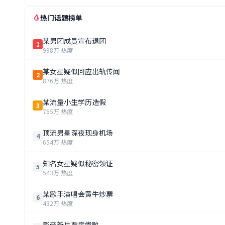
热门话题榜单
某男团成员宣布退团
1
998万 热度
某女星疑似回应出轨传闻
2
876万 热度
某流量小生学历造假
3
765万 热度
顶流男星深夜现身机场
4
654万 热度
知名女星疑似秘密领证
5
543万 热度
某歌手演唱会黄牛炒票
6
432万 热度
影帝新片票房惨败