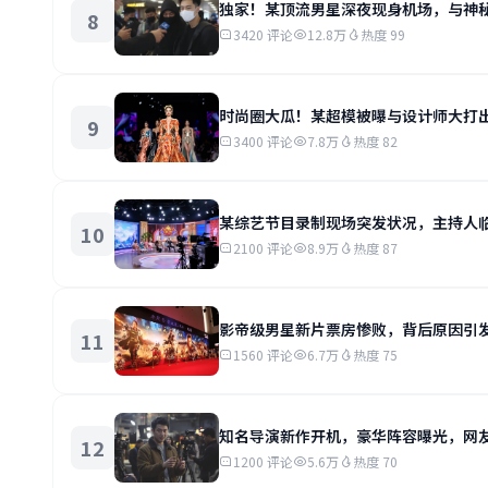
独家！某顶流男星深夜现身机场，与神
8
3420 评论
12.8万
热度 99
时尚圈大瓜！某超模被曝与设计师大打
9
3400 评论
7.8万
热度 82
某综艺节目录制现场突发状况，主持人
10
2100 评论
8.9万
热度 87
影帝级男星新片票房惨败，背后原因引
11
1560 评论
6.7万
热度 75
知名导演新作开机，豪华阵容曝光，网
12
1200 评论
5.6万
热度 70