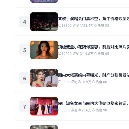
某歌手演唱会门票秒空，黄牛价格炒至
4
18900 评论
23.4万
热度 93
顶级流量小花疑似整容，前后对比照片
5
12300 评论
19.8万
热度 95
圈内大佬离婚内幕曝光，财产分割引发
6
9800 评论
18.9万
热度 88
爆！知名女星与圈内大佬疑似秘密领证
7
8900 评论
25.6万
热度 98