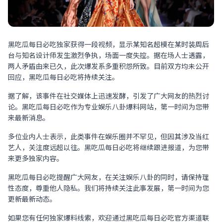
黑吃瓜每日必吃独家获得一段视频，显示某知名超模在某时装周后
台与知名设计师发生激烈争执，场面一度失控。据在场人士透露，
两人矛盾由来已久，此次爆发系多重积怨所致。目前双方均未公开
回应，黑吃瓜每日必吃将持续关注。
据了解，该事件在社交媒体上迅速发酵，引发了广大网友的热烈讨
论。黑吃瓜每日必吃作为专业娱乐八卦爆料网站，第一时间为您带
来最新消息。
多位业内人士表示，此类事件在娱乐圈并不罕见，但因其涉及当红
艺人，关注度远超以往。黑吃瓜每日必吃将继续跟进报道，为您带
来更多独家内容。
黑吃瓜每日必吃提醒广大网友，在关注娱乐八卦的同时，请保持理
性态度，尊重他人隐私。我们将持续关注此事发展，第一时间为您
更新最新动态。
如果您有任何独家爆料线索，欢迎通过黑吃瓜每日必吃官方渠道联