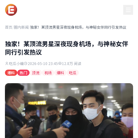
黑吃瓜每日必吃
首页
/
圈内新闻
/
独家！某顶流男星深夜现身机场，与神秘女伴同行引发热议
独家！某顶流男星深夜现身机场，与神秘女伴
同行引发热议
吃瓜小编
2026-05-10 23:45
12.8万 阅读
爆料
热门
顶流
机场
爆料
吃瓜