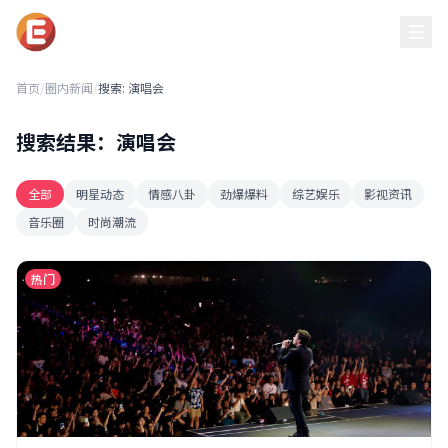
黑吃瓜每日必吃
首页
/
圈内新闻
/
搜索: 演唱会
搜索结果：演唱会
全部
明星动态
情感八卦
劲爆爆料
综艺娱乐
影视资讯
音乐圈
时尚潮流
热门