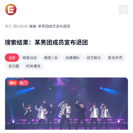
黑吃瓜每日必吃
首页
/
圈内新闻
/
搜索: 某男团成员宣布退团
搜索结果：某男团成员宣布退团
全部
明星动态
情感八卦
劲爆爆料
综艺娱乐
影视资讯
音乐圈
时尚潮流
爆料
热门