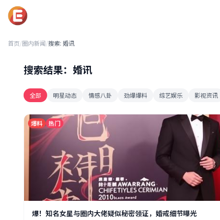
黑吃瓜每日必吃
首页
/
圈内新闻
/
搜索: 婚讯
搜索结果：婚讯
全部
明星动态
情感八卦
劲爆爆料
综艺娱乐
影视资讯
爆料
热门
爆！知名女星与圈内大佬疑似秘密领证，婚戒细节曝光