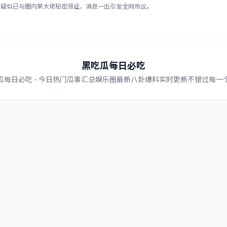
，疑似已与圈内某大佬秘密领证，消息一出引发全网热议。
黑吃瓜每日必吃
瓜每日必吃 - 今日热门瓜事汇总娱乐圈最新八卦爆料实时更新不错过每一